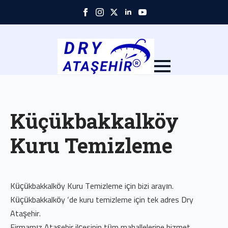
Skip
to
main
content
Küçükbakkalköy
Kuru Temizleme
Küçükbakkalköy Kuru Temizleme için bizi arayın.
Küçükbakkalköy ‘de kuru temizleme için tek adres Dry
Ataşehir.
Firmamız Ataşehir ilçesinin tüm mahallelerine hizmet