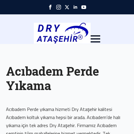
Skip
to
main
content
Acıbadem Perde
Yıkama
Acıbadem Perde yıkama hizmeti Dry Ataşehir kalitesi
Acıbadem koltuk yıkama hepsi bir arada. Acıbadem’de halı
yıkama için tek adres Dry Ataşehir. Firmamız Acıbadem
semtinin tüm mahallelerine hizmet vermektedir. Tek